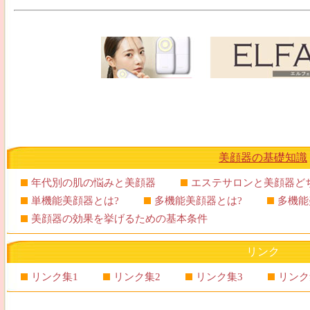
美顔器の基礎知識
年代別の肌の悩みと美顔器
エステサロンと美顔器ど
単機能美顔器とは?
多機能美顔器とは?
多機能
美顔器の効果を挙げるための基本条件
リンク
リンク集1
リンク集2
リンク集3
リンク