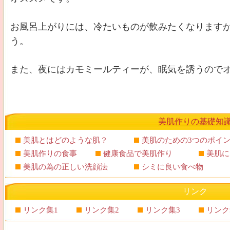
お風呂上がりには、冷たいものが飲みたくなります
う。
また、夜にはカモミールティーが、眠気を誘うので
美肌作りの基礎知
美肌とはどのような肌？
美肌のための3つのポイ
美肌作りの食事
健康食品で美肌作り
美肌
美肌の為の正しい洗顔法
シミに良い食べ物
リンク
リンク集1
リンク集2
リンク集3
リンク